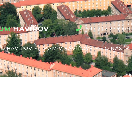
RUM
HAVÍŘOV
597 317 235 neb
O HAVÍŘOV
KAM V HAVÍŘOVĚ
O NÁS