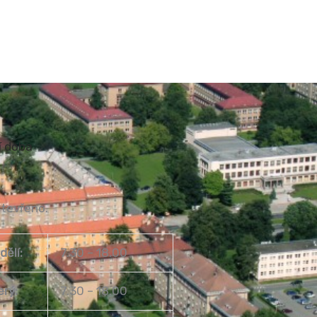
í doba
otevřeno.
dělí:
7.30 – 18.00
erý:
7.30 – 18.00