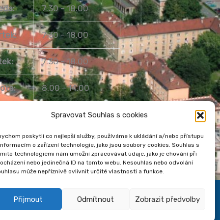
eda:
7.30 – 18.00
rtek:
7.30 – 18.00
tek:
7.30 – 18.00
ota:
8.00 – 14.00
ěle:
Zavřeno
Spravovat Souhlas s cookies
ychom poskytli co nejlepší služby, používáme k ukládání a/nebo přístupu
informacím o zařízení technologie, jako jsou soubory cookies. Souhlas s
mito technologiemi nám umožní zpracovávat údaje, jako je chování při
rocházení nebo jedinečná ID na tomto webu. Nesouhlas nebo odvolání
uhlasu může nepříznivě ovlivnit určité vlastnosti a funkce.
Přijmout
Odmítnout
Zobrazit předvolby
kies
Venkovní teplota