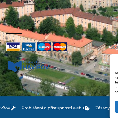
info@havirov-info.cz
Stř
Čtv
Přijímáme karty
Pá
Sob
Ned
Ab
k 
tě
p
so
vířov
Prohlášení o přístupnosti webu
Zásady coo