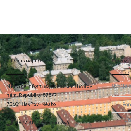
Kde nás najdete
Provozn
Městské informační centrum Havířov
Nyní je 
nám. Republiky 575/7
73601 Havířov-Město
Pon
Út
597 317 235 nebo 236