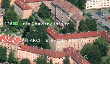
o 236
info@havirov-info.cz
KALENDÁŘ AKCÍ
E-SHOP
KONTAKT