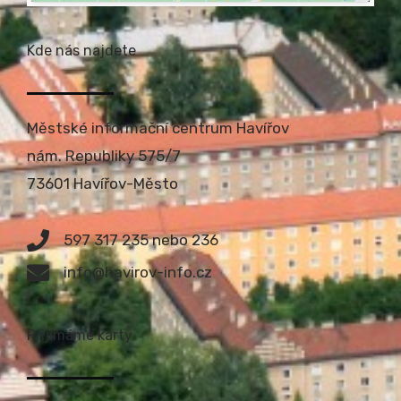
Kde nás najdete
Městské informační centrum Havířov
nám. Republiky 575/7
73601 Havířov-Město
597 317 235 nebo 236
info@havirov-info.cz
Přijímáme karty