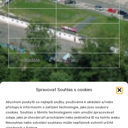
Středa:
7.30 – 18.00
Čtvrtek:
7.30 – 18.00
Pátek:
7.30 – 18.00
Sobota:
8.00 – 14.00
Neděle:
Zavřeno
Spravovat Souhlas s cookies
Abychom poskytli co nejlepší služby, používáme k ukládání a/nebo
přístupu k informacím o zařízení technologie, jako jsou soubory
cookies. Souhlas s těmito technologiemi nám umožní zpracovávat
Městská knihovna Havířov
údaje, jako je chování při procházení nebo jedinečná ID na tomto webu.
Prohlášení o přístupnosti webu
Nesouhlas nebo odvolání souhlasu může nepříznivě ovlivnit určité
vlastnosti a funkce.