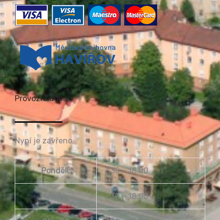
Provozní doba
Nyní je zavřeno.
Pondělí:
7.30 – 18.00
Úterý:
7.30 – 18.00