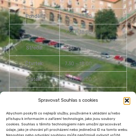
Pondělí:
7.30 – 18.00
Úterý:
7.30 – 18.00
Středa:
7.30 – 18.00
Čtvrtek:
7.30 – 18.00
Pátek:
7.30 – 18.00
Sobota:
8.00 – 14.00
Spravovat Souhlas s cookies
Neděle:
Zavřeno
Abychom poskytli co nejlepší služby, používáme k ukládání a/nebo
přístupu k informacím o zařízení technologie, jako jsou soubory
cookies. Souhlas s těmito technologiemi nám umožní zpracovávat
údaje, jako je chování při procházení nebo jedinečná ID na tomto webu.
Nesouhlas nebo odvolání souhlasu může nepříznivě ovlivnit určité