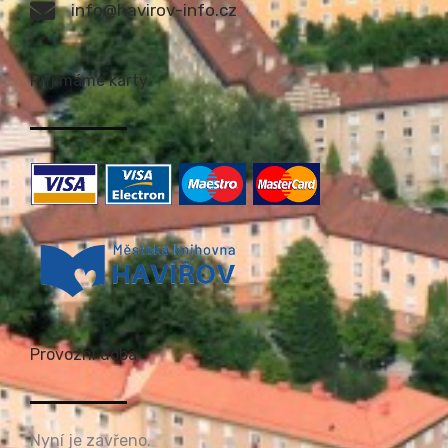
info@havirov-info.cz
Přijímáme karty
Provozní doba
Nyní je zavřeno.