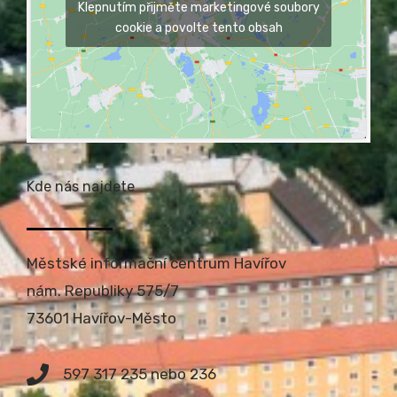
Klepnutím přijměte marketingové soubory
cookie a povolte tento obsah
Kde nás najdete
Městské informační centrum Havířov
nám. Republiky 575/7
73601 Havířov-Město
597 317 235 nebo 236