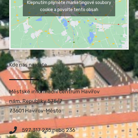
Klepnutím přijměte marketingové soubory
cookie a povolte tento obsah
Kde nás najdete
Městské informační centrum Havířov
nám. Republiky 575/7
73601 Havířov-Město
597 317 235 nebo 236