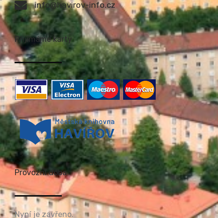
info@havirov-info.cz
Přijímáme karty
Provozní doba
Nyní je zavřeno.