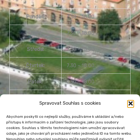
Pondělí:
7.30 – 18.00
Úterý:
7.30 – 18.00
Středa:
7.30 – 18.00
Čtvrtek:
7.30 – 18.00
Pátek:
7.30 – 18.00
Sobota:
8.00 – 14.00
Spravovat Souhlas s cookies
Neděle:
Zavřeno
Abychom poskytli co nejlepší služby, používáme k ukládání a/nebo
přístupu k informacím o zařízení technologie, jako jsou soubory
cookies. Souhlas s těmito technologiemi nám umožní zpracovávat
údaje, jako je chování při procházení nebo jedinečná ID na tomto webu.
Nesouhlas nebo odvolání souhlasu může nepříznivě ovlivnit určité