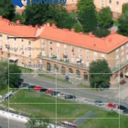
Provozní doba
Nyní je otevřeno.
Pondělí:
7.30 – 18.00
Úterý:
7.30 – 18.00
Středa:
7.30 – 18.00
Čtvrtek:
7.30 – 18.00
Pátek:
7.30 – 18.00