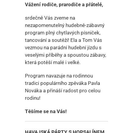
Vážení rodiče, prarodiče a přátelé,
srdečně Vás zveme na
nezapomenutelný hudebně-zábavný
program plný chytlavých písniček,
tancování a soutěží! Ela a Tom Vás
vezmou na parádní hudební jízdu s
veselými příběhy a spoustou zábavy,
která potěší malé i velké.
Program navazuje na rodinnou
tradici populárního zpěváka Pavla
Nováka a přináší radost pro celou
rodinu!
Těšíme se na Vás!
HAVAJSKÁ PÁRTY S HOPSALÍNEM