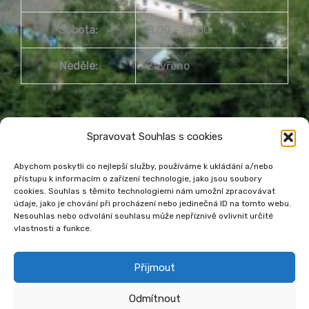
Sobota:
8.00 – 14.00
Neděle:
Zavřeno
Spravovat Souhlas s cookies
Abychom poskytli co nejlepší služby, používáme k ukládání a/nebo
přístupu k informacím o zařízení technologie, jako jsou soubory
cookies. Souhlas s těmito technologiemi nám umožní zpracovávat
Městská knihovna Havířov
údaje, jako je chování při procházení nebo jedinečná ID na tomto webu.
Prohlášení o přístupnosti webu
Nesouhlas nebo odvolání souhlasu může nepříznivě ovlivnit určité
vlastnosti a funkce.
Zásady cookies
Venkovní teplota
Přijmout
Odmítnout