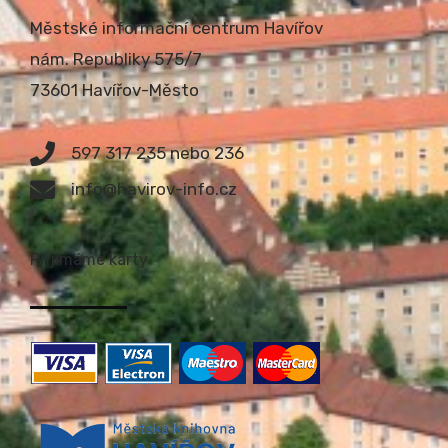
Městské informační centrum Havířov
nám. Republiky 575/7
73601 Havířov-Město
597 317 235 nebo 236
info@havirov-info.cz
Přijímáme karty