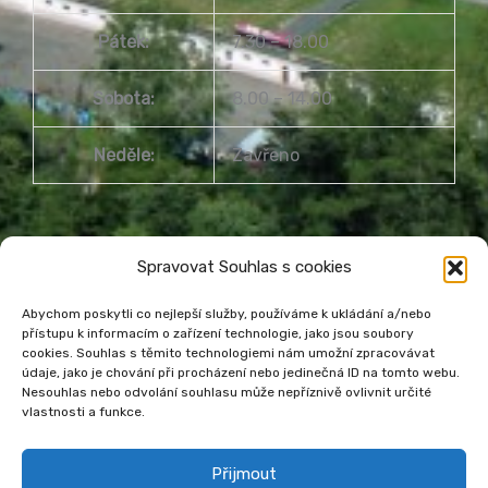
Pátek:
7.30 – 18.00
Sobota:
8.00 – 14.00
Neděle:
Zavřeno
Spravovat Souhlas s cookies
Abychom poskytli co nejlepší služby, používáme k ukládání a/nebo
přístupu k informacím o zařízení technologie, jako jsou soubory
cookies. Souhlas s těmito technologiemi nám umožní zpracovávat
Městská knihovna Havířov
údaje, jako je chování při procházení nebo jedinečná ID na tomto webu.
Prohlášení o přístupnosti webu
Nesouhlas nebo odvolání souhlasu může nepříznivě ovlivnit určité
vlastnosti a funkce.
Zásady cookies
Venkovní teplota
Přijmout