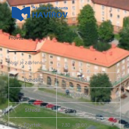
Provozní doba
Nyní je zavřeno.
Pondělí:
7.30 – 18.00
Úterý:
7.30 – 18.00
Středa:
7.30 – 18.00
Čtvrtek:
7.30 – 18.00