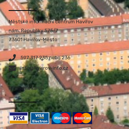
Městské informační centrum Havířov
nám. Republiky 575/7
73601 Havířov-Město
597 317 235 nebo 236
info@havirov-info.cz
Přijímáme karty