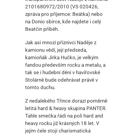
2101680972/2010 (VS 020426,
zpráva pro příjemce: Beátka) nebo
na Donio sbírce, kde najdete i celý
Beatčin příběh.
Jak asi mnozí příznivci Naděje z
kamionu vědí, její předseda,
kamioňák Jirka Hučko, je velkým
fandou především rocku a metalu, a
tak se i hudební dění v havířovské
Stolárně bude odehrávat právě v
tomto duchu.
Z nedalekého Třince dorazí poměrně
letitá hard & heavy skupina PANTER.
Tahle smečka řádí na poli hard and
heavy rocku již krásných 18 let. V
jejím čele stojí charismatická