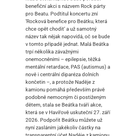
benefiční akci s názvem Rock párty
pro Beatu. Podtitul koncertu zní
‘Rocková benefice pro Beátku, která
chce opět chodit‘ a už samotný
název tak nějak napovídá, oč se bude
v tomto případě jednat. Malá Beátka
trpí několika závažnými
onemocněními – epilepsie, těžká
mentální retardace, PAS (autismus) a
nově i centrální diparéza dolních
končetin –, a protože Naděje z
kamionu pomáhá především právě
podobně nemocným či postiženým
dětem, stala se Beátka tváří akce,
která se v Havířově uskuteční 27. září
2026. Podpořit Beátku můžete už
nyní zasláním jakékoliv částky na
transparentní účet Naděje z kamionu