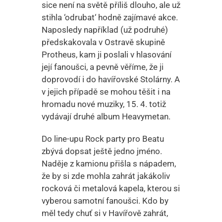
sice není na světě příliš dlouho, ale už
stihla ‘odrubat‘ hodně zajímavé akce.
Naposledy například (už podruhé)
předskakovala v Ostravě skupině
Protheus, kam ji poslali v hlasování
její fanoušci, a pevně věříme, že ji
doprovodí i do havířovské Stolárny. A
v jejich případě se mohou těšit i na
hromadu nové muziky, 15. 4. totiž
vydávají druhé album Heavymetan.
Do line-upu Rock party pro Beatu
zbývá dopsat ještě jedno jméno.
Naděje z kamionu přišla s nápadem,
že by si zde mohla zahrát jakákoliv
rocková či metalová kapela, kterou si
vyberou samotní fanoušci. Kdo by
měl tedy chuť si v Havířově zahrát,