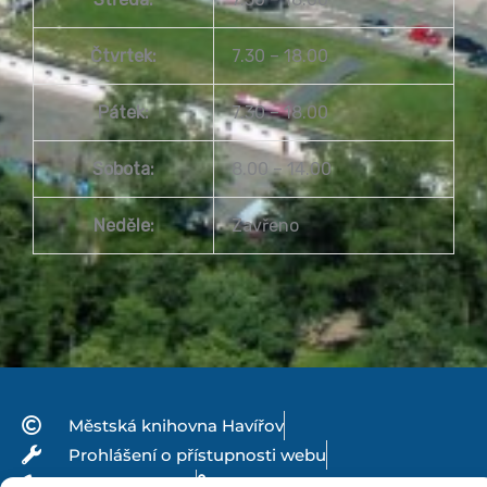
Čtvrtek:
7.30 – 18.00
Pátek:
7.30 – 18.00
Sobota:
8.00 – 14.00
Neděle:
Zavřeno
Městská knihovna Havířov
Prohlášení o přístupnosti webu
Zásady cookies
Venkovní teplota