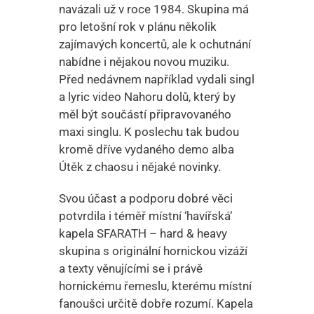
navázali už v roce 1984. Skupina má
pro letošní rok v plánu několik
zajímavých koncertů, ale k ochutnání
nabídne i nějakou novou muziku.
Před nedávnem například vydali singl
a lyric video Nahoru dolů, který by
měl být součástí připravovaného
maxi singlu. K poslechu tak budou
kromě dříve vydaného demo alba
Útěk z chaosu i nějaké novinky.
Svou účast a podporu dobré věci
potvrdila i téměř místní ‘havířská‘
kapela SFARATH – hard & heavy
skupina s originální hornickou vizáží
a texty věnujícími se i právě
hornickému řemeslu, kterému místní
fanoušci určitě dobře rozumí. Kapela