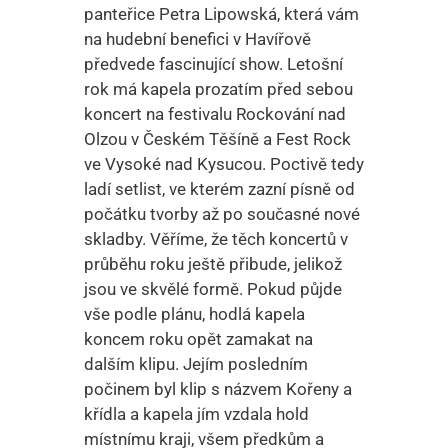
panteřice Petra Lipowská, která vám
na hudební benefici v Havířově
předvede fascinující show. Letošní
rok má kapela prozatím před sebou
koncert na festivalu Rockování nad
Olzou v Českém Těšíně a Fest Rock
ve Vysoké nad Kysucou. Poctivě tedy
ladí setlist, ve kterém zazní písně od
počátku tvorby až po současné nové
skladby. Věříme, že těch koncertů v
průběhu roku ještě přibude, jelikož
jsou ve skvělé formě. Pokud půjde
vše podle plánu, hodlá kapela
koncem roku opět zamakat na
dalším klipu. Jejím posledním
počinem byl klip s názvem Kořeny a
křídla a kapela jím vzdala hold
místnímu kraji, všem předkům a