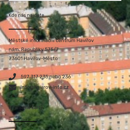
Kde nás najdete
Městské informační centrum Havířov
nám. Republiky 575/7
73601 Havířov-Město
597 317 235 nebo 236
info@havirov-info.cz
Přijímáme karty