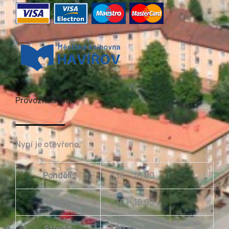
Provozní doba
Nyní je otevřeno.
Pondělí:
7.30 – 18.00
Úterý:
7.30 – 18.00
Středa:
7.30 – 18.00