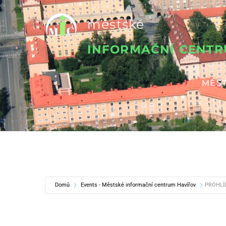
Přeskočit
městské
na
obsah
INFORMAČNÍ CENT
MĚST
Domů
Events - Městské informační centrum Havířov
PROHLÍ