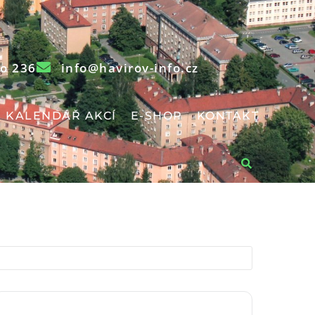
o 236
info@havirov-info.cz
KALENDÁŘ AKCÍ
E-SHOP
KONTAKT