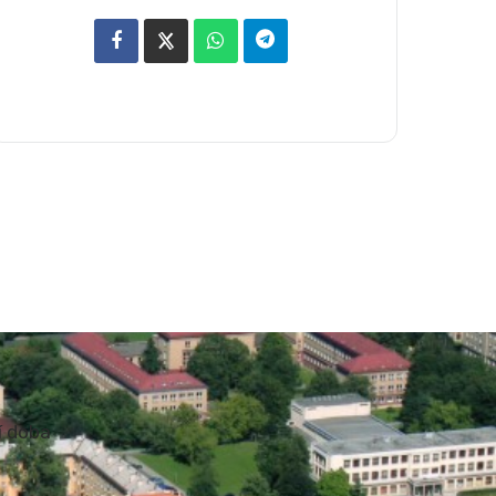
í doba