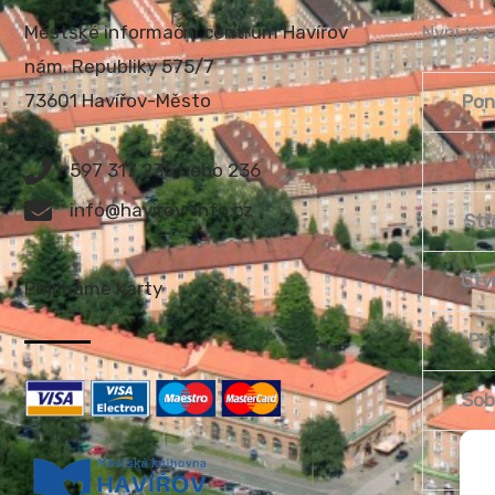
Městské informační centrum Havířov
Nyní je 
nám. Republiky 575/7
73601 Havířov-Město
Pon
Út
597 317 235 nebo 236
info@havirov-info.cz
Stř
Čtv
Přijímáme karty
Pá
Sob
Ned