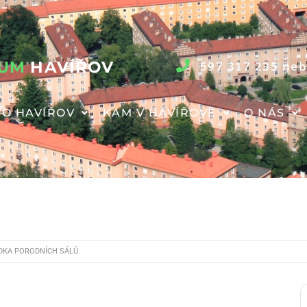
RUM
HAVÍŘOV
597 317 235 neb
O HAVÍŘOV
KAM V HAVÍŘOVĚ
O NÁS
DKA PORODNÍCH SÁLŮ