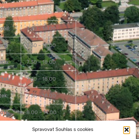
otevřeno.
dělí:
7.30 – 18.00
erý:
7.30 – 18.00
eda:
7.30 – 18.00
rtek:
7.30 – 18.00
tek:
7.30 – 18.00
ota:
8.00 – 14.00
ěle:
Zavřeno
Spravovat Souhlas s cookies