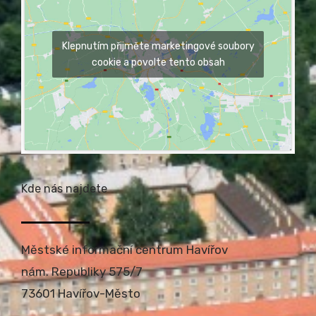
Klepnutím přijměte marketingové soubory
cookie a povolte tento obsah
Kde nás najdete
Městské informační centrum Havířov
nám. Republiky 575/7
73601 Havířov-Město