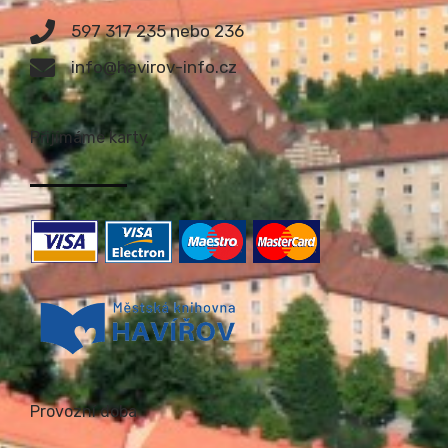
597 317 235 nebo 236
info@havirov-info.cz
Přijímáme karty
Provozní doba