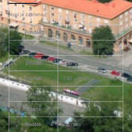
Nyní je zavřeno.
Pondělí:
7.30 – 18.00
Úterý:
7.30 – 18.00
Středa:
7.30 – 18.00
Čtvrtek:
7.30 – 18.00
Pátek:
7.30 – 18.00
Sobota:
8.00 – 14.00
Neděle:
Zavřeno