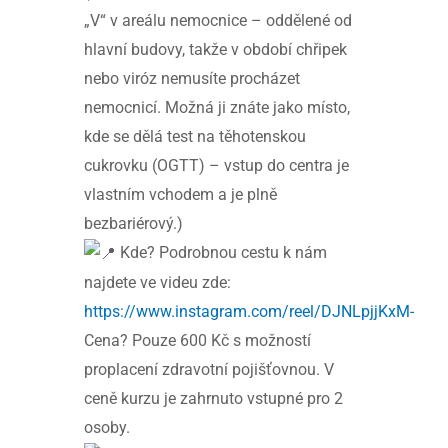
„V“ v areálu nemocnice – oddělené od
hlavní budovy, takže v období chřipek
nebo viróz nemusíte procházet
nemocnicí. Možná ji znáte jako místo,
kde se dělá test na těhotenskou
cukrovku (OGTT) – vstup do centra je
vlastním vchodem a je plně
bezbariérový.)
Kde? Podrobnou cestu k nám
najdete ve videu zde:
https://www.instagram.com/reel/DJNLpjjKxM-
Cena? Pouze 600 Kč s možností
proplacení zdravotní pojišťovnou. V
ceně kurzu je zahrnuto vstupné pro 2
osoby.