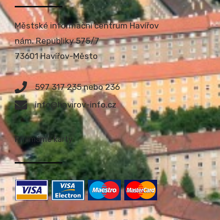
Městské informační centrum Havířov
nám. Republiky 575/7
73601 Havířov-Město
597 317 235 nebo 236
info@havirov-info.cz
Přijímáme karty