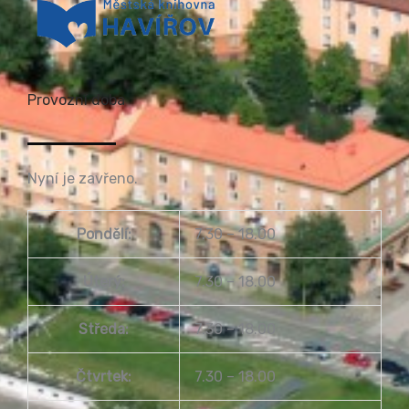
Provozní doba
Nyní je zavřeno.
Pondělí:
7.30 – 18.00
Úterý:
7.30 – 18.00
Středa:
7.30 – 18.00
Čtvrtek:
7.30 – 18.00