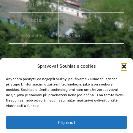
Pátek:
7.30 – 18.00
Sobota:
8.00 – 14.00
Neděle:
Zavřeno
Spravovat Souhlas s cookies
Abychom poskytli co nejlepší služby, používáme k ukládání a/nebo
přístupu k informacím o zařízení technologie, jako jsou soubory
Městská knihovna Havířov
cookies. Souhlas s těmito technologiemi nám umožní zpracovávat
údaje, jako je chování při procházení nebo jedinečná ID na tomto webu.
Prohlášení o přístupnosti webu
Nesouhlas nebo odvolání souhlasu může nepříznivě ovlivnit určité
Zásady cookies
Venkovní teplota
vlastnosti a funkce.
Přijmout