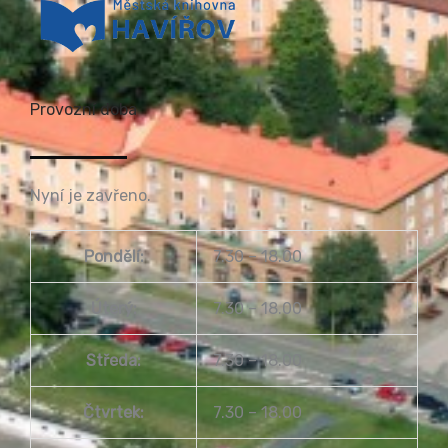
Provozní doba
Nyní je zavřeno.
Pondělí:
7.30 – 18.00
Úterý:
7.30 – 18.00
Středa:
7.30 – 18.00
Čtvrtek:
7.30 – 18.00