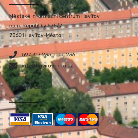
Městské informační centrum Havířov
nám. Republiky 575/7
73601 Havířov-Město
597 317 235 nebo 236
info@havirov-info.cz
Přijímáme karty