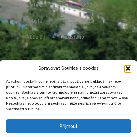
Pátek:
7.30 – 18.00
Sobota:
8.00 – 14.00
Neděle:
Zavřeno
Spravovat Souhlas s cookies
Abychom poskytli co nejlepší služby, používáme k ukládání a/nebo
přístupu k informacím o zařízení technologie, jako jsou soubory
Městská knihovna Havířov
cookies. Souhlas s těmito technologiemi nám umožní zpracovávat
údaje, jako je chování při procházení nebo jedinečná ID na tomto webu.
Prohlášení o přístupnosti webu
Nesouhlas nebo odvolání souhlasu může nepříznivě ovlivnit určité
Zásady cookies
Venkovní teplota
vlastnosti a funkce.
Přijmout