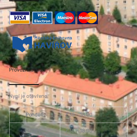
Provozní doba
Nyní je otevřeno.
Pondělí:
7.30 – 18.00
Úterý:
7.30 – 18.00