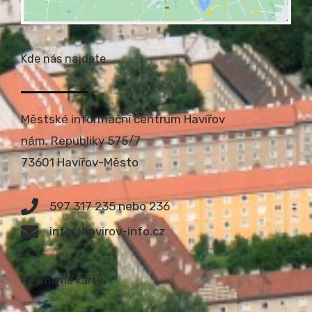
Kde nás najdete
Městské informační centrum Havířov
nám. Republiky 575/7
73601 Havířov-Město
597 317 235 nebo 236
info@havirov-info.cz
Přijímáme karty