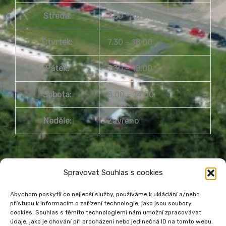
Středa:
7.30 – 18.00
Čtvrtek:
7.30 – 18.00
Pátek:
7.30 – 18.00
Sobota:
8.00 – 14.00
Neděle:
Zavřeno
Spravovat Souhlas s cookies
Abychom poskytli co nejlepší služby, používáme k ukládání a/nebo
přístupu k informacím o zařízení technologie, jako jsou soubory
Městská knihovna Havířov
cookies. Souhlas s těmito technologiemi nám umožní zpracovávat
údaje, jako je chování při procházení nebo jedinečná ID na tomto webu.