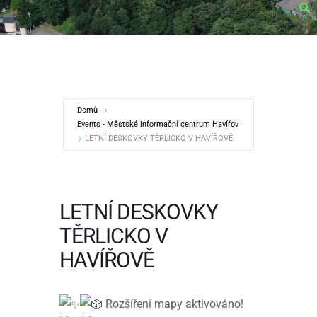
Domů
Events - Městské informační centrum Havířov
LETNÍ DESKOVKY TĚRLICKO V HAVÍŘOVĚ
LETNÍ DESKOVKY
TĚRLICKO V
HAVÍŘOVĚ
Rozšíření mapy aktivováno!