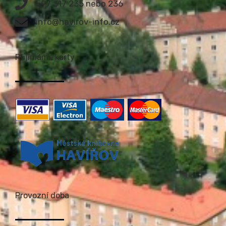
597 317 235 nebo 236
info@havirov-info.cz
Přijímáme karty
Provozní doba