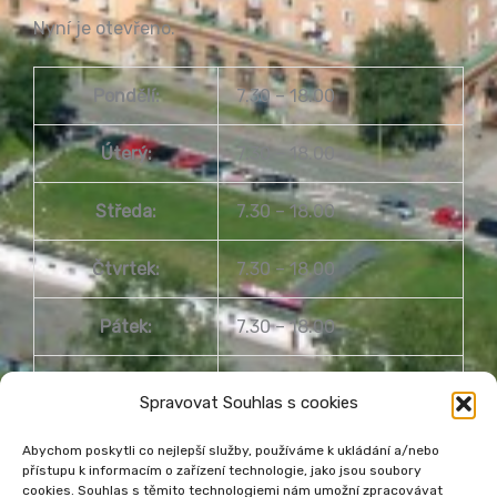
Nyní je otevřeno.
Pondělí:
7.30 – 18.00
Úterý:
7.30 – 18.00
Středa:
7.30 – 18.00
Čtvrtek:
7.30 – 18.00
Pátek:
7.30 – 18.00
Sobota:
8.00 – 14.00
Spravovat Souhlas s cookies
Neděle:
Zavřeno
Abychom poskytli co nejlepší služby, používáme k ukládání a/nebo
přístupu k informacím o zařízení technologie, jako jsou soubory
cookies. Souhlas s těmito technologiemi nám umožní zpracovávat