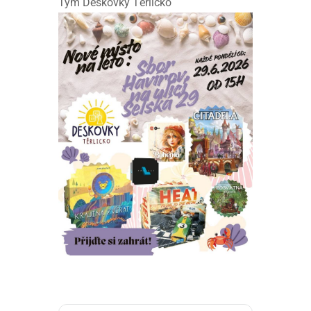
Tým Deskovky Těrlicko