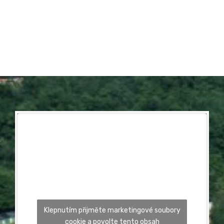
Klepnutím přijměte marketingové soubory
cookie a povolte tento obsah