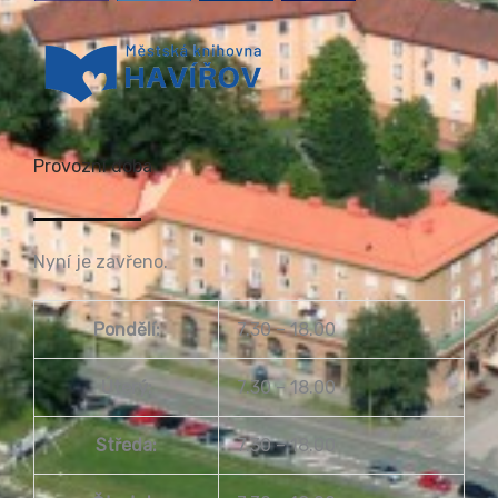
Provozní doba
Nyní je zavřeno.
Pondělí:
7.30 – 18.00
Úterý:
7.30 – 18.00
Středa:
7.30 – 18.00