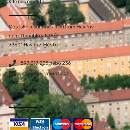
Kde nás najdete
Městské informační centrum Havířov
nám. Republiky 575/7
73601 Havířov-Město
597 317 235 nebo 236
info@havirov-info.cz
Přijímáme karty