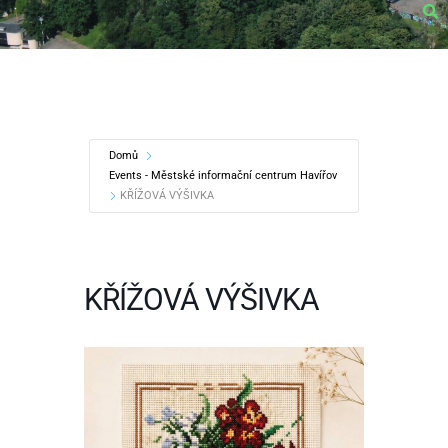
Domů
Events - Městské informační centrum Havířov
KŘÍŽOVÁ VÝŠIVKA
KŘÍŽOVÁ VÝŠIVKA