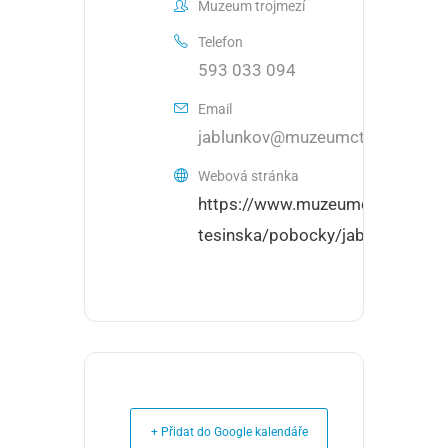
Muzeum trojmezí
Telefon
593 033 094
Email
jablunkov@muzeumct.cz
Webová stránka
https://www.muzeumct.cz/muze
tesinska/pobocky/jablunkov
+ Přidat do Google kalendáře