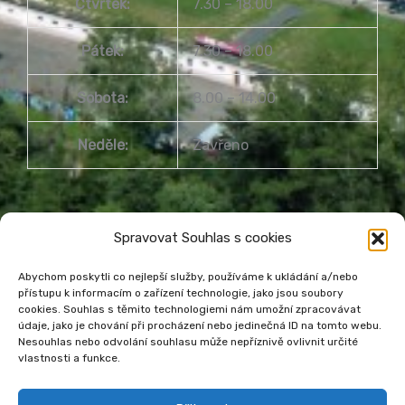
Čtvrtek:
7.30 – 18.00
Pátek:
7.30 – 18.00
Sobota:
8.00 – 14.00
Neděle:
Zavřeno
Spravovat Souhlas s cookies
Abychom poskytli co nejlepší služby, používáme k ukládání a/nebo
přístupu k informacím o zařízení technologie, jako jsou soubory
cookies. Souhlas s těmito technologiemi nám umožní zpracovávat
Městská knihovna Havířov
údaje, jako je chování při procházení nebo jedinečná ID na tomto webu.
Prohlášení o přístupnosti webu
Nesouhlas nebo odvolání souhlasu může nepříznivě ovlivnit určité
vlastnosti a funkce.
Zásady cookies
Venkovní teplota