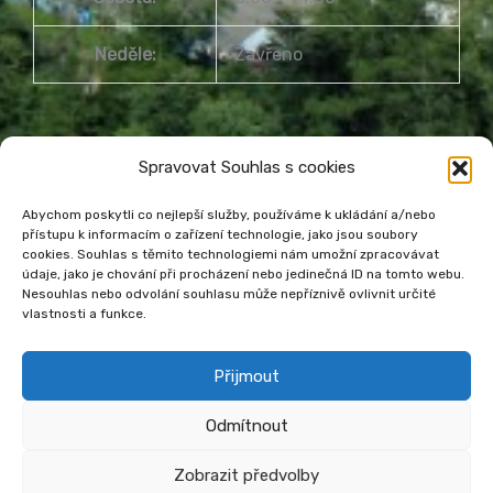
Neděle:
Zavřeno
Spravovat Souhlas s cookies
Abychom poskytli co nejlepší služby, používáme k ukládání a/nebo
přístupu k informacím o zařízení technologie, jako jsou soubory
Městská knihovna Havířov
cookies. Souhlas s těmito technologiemi nám umožní zpracovávat
údaje, jako je chování při procházení nebo jedinečná ID na tomto webu.
Prohlášení o přístupnosti webu
Nesouhlas nebo odvolání souhlasu může nepříznivě ovlivnit určité
Zásady cookies
Venkovní teplota
vlastnosti a funkce.
Přijmout
Odmítnout
Zobrazit předvolby