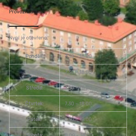
Provozní doba
Nyní je otevřeno.
Pondělí:
7.30 – 18.00
Úterý:
7.30 – 18.00
Středa:
7.30 – 18.00
Čtvrtek:
7.30 – 18.00
Pátek:
7.30 – 18.00
Sobota:
8.00 – 14.00