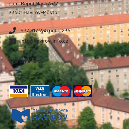
nám. Republiky 575/7
73601 Havířov-Město
597 317 235 nebo 236
info@havirov-info.cz
Přijímáme karty