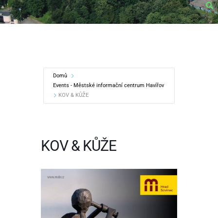
Domů
Events - Městské informační centrum Havířov
KOV & KŮŽE
KOV & KŮŽE