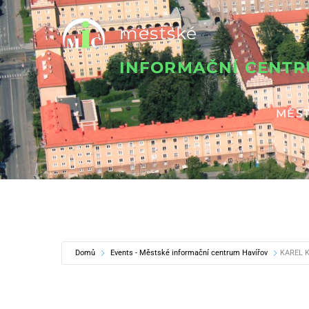
Přeskočit
městské
na
obsah
INFORMAČNÍ CENT
MĚST
Domů
Events - Městské informační centrum Havířov
KAREL 