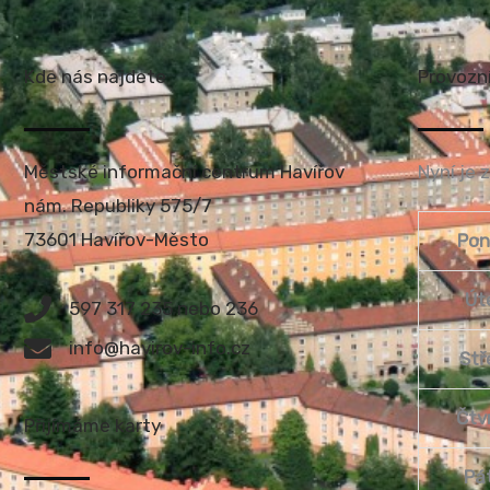
Kde nás najdete
Provozn
Městské informační centrum Havířov
Nyní je 
nám. Republiky 575/7
73601 Havířov-Město
Pon
Út
597 317 235 nebo 236
info@havirov-info.cz
Stř
Čtv
Přijímáme karty
Pá