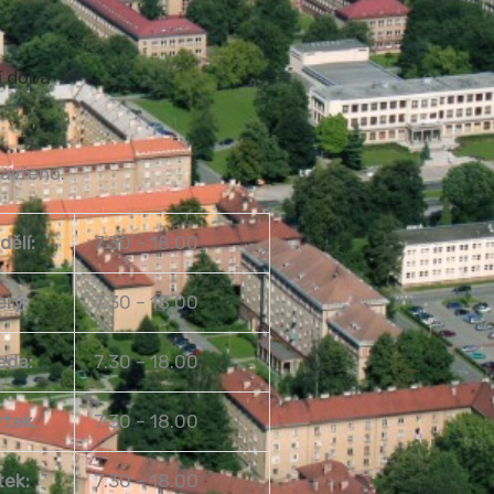
í doba
zavřeno.
dělí:
7.30 – 18.00
erý:
7.30 – 18.00
eda:
7.30 – 18.00
rtek:
7.30 – 18.00
tek:
7.30 – 18.00