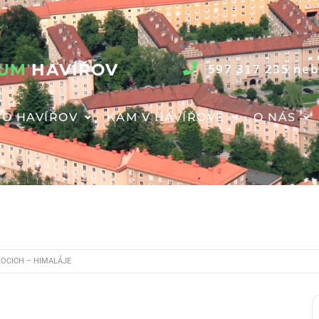
RUM
HAVÍŘOV
597 317 235 neb
O HAVÍŘOV
KAM V HAVÍŘOVĚ
O NÁS
KOCICH – HIMALÁJE