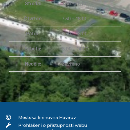
Středa:
7.30 – 18.00
Čtvrtek:
7.30 – 18.00
Pátek:
7.30 – 18.00
Sobota:
8.00 – 14.00
Neděle:
Zavřeno
Městská knihovna Havířov
Prohlášení o přístupnosti webu