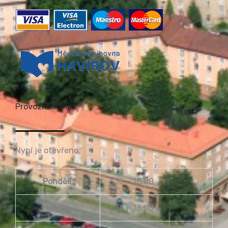
Provozní doba
Nyní je otevřeno.
Pondělí:
7.30 – 18.00
Úterý:
7.30 – 18.00