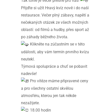
Tak tohle je večer přesně pro vás!
Přijďte si užít Hravý kvíz nově i do naší
restaurace. Večer plný zábavy, napětí a
nečekaných otázek ze všech možných
oblastí: od filmů a hudby, přes sport až
po záhady běžného života.
Klikněte na zúčastním se v této
události, aby vám termín prvního kvízu
neutekl.
Týmová spolupráce a chuť se pobavit
nadevše!
Pro vítěze máme připravené ceny
a pro všechny ostatní skvělou
atmosféru, kterou jen tak někde
nezažijete.
18.00 hodin