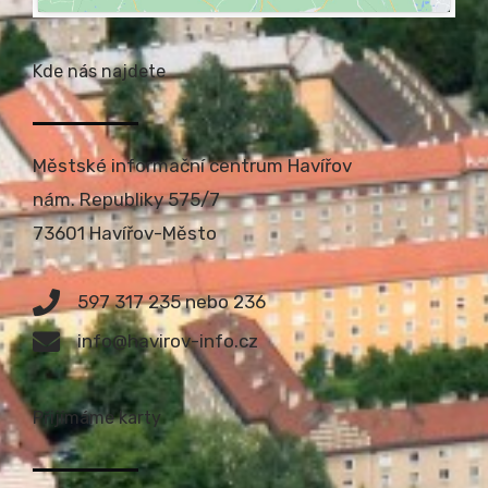
Kde nás najdete
Městské informační centrum Havířov
nám. Republiky 575/7
73601 Havířov-Město
597 317 235 nebo 236
info@havirov-info.cz
Přijímáme karty