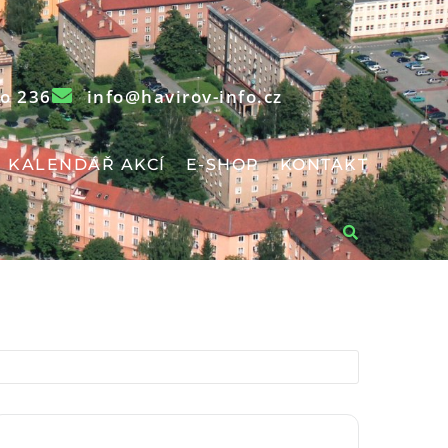
o 236
info@havirov-info.cz
KALENDÁŘ AKCÍ
E-SHOP
KONTAKT