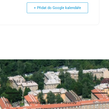
+ Přidat do Google kalendáře
Kde nás najdete
Provozn
Městské informační centrum Havířov
Nyní je 