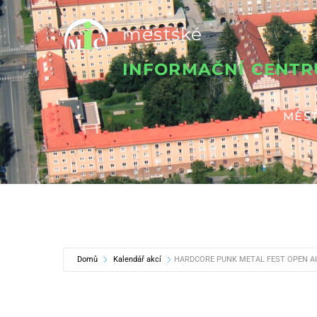
Přeskočit
městské
na
obsah
INFORMAČNÍ CENT
MĚST
Domů
Kalendář akcí
HARDCORE PUNK METAL FEST OPEN A