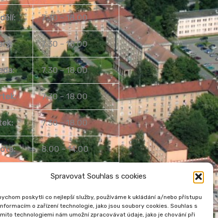
dělí:
7.30 – 18.00
erý:
7.30 – 18.00
eda:
7.30 – 18.00
rtek:
7.30 – 18.00
tek:
7.30 – 18.00
ota:
8.00 – 14.00
ěle:
Zavřeno
Spravovat Souhlas s cookies
ychom poskytli co nejlepší služby, používáme k ukládání a/nebo přístupu
informacím o zařízení technologie, jako jsou soubory cookies. Souhlas s
mito technologiemi nám umožní zpracovávat údaje, jako je chování při