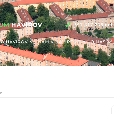
RUM
HAVÍŘOV
597 317 235 neb
O HAVÍŘOV
KAM V HAVÍŘOVĚ
O NÁS
IR