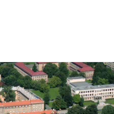
í doba
zavřeno.