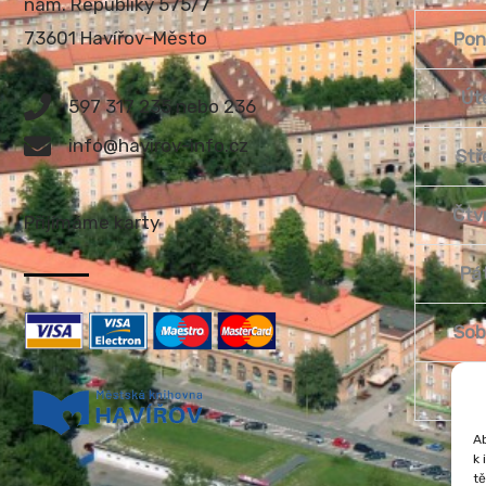
nám. Republiky 575/7
73601 Havířov-Město
Pon
Út
597 317 235 nebo 236
info@havirov-info.cz
Stř
Čtv
Přijímáme karty
Pá
Sob
Ned
Ab
k 
tě