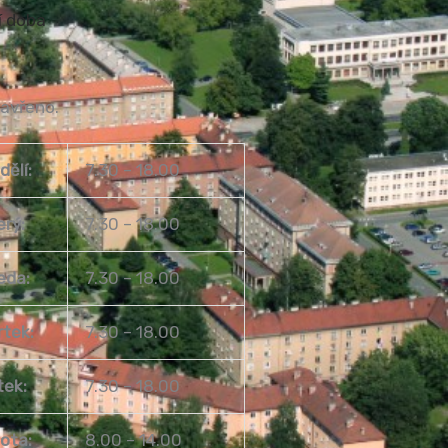
í doba
zavřeno.
dělí:
7.30 – 18.00
erý:
7.30 – 18.00
eda:
7.30 – 18.00
rtek:
7.30 – 18.00
tek:
7.30 – 18.00
ota:
8.00 – 14.00