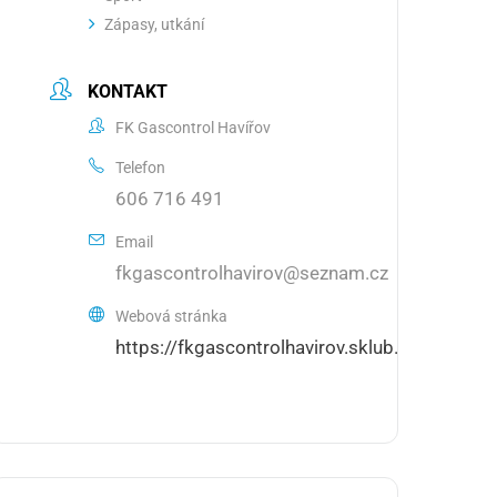
Zápasy, utkání
KONTAKT
FK Gascontrol Havířov
Telefon
606 716 491
Email
fkgascontrolhavirov@seznam.cz
Webová stránka
https://fkgascontrolhavirov.sklub.cz/