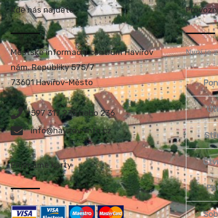
Kde nás najdete
Provozn
Městské informační centrum Havířov
Nyní je 
nám. Republiky 575/7
73601 Havířov-Město
Pon
Út
597 317 235 nebo 236
info@havirov-info.cz
Stř
Čtv
Přijímáme karty
Pá
Sob