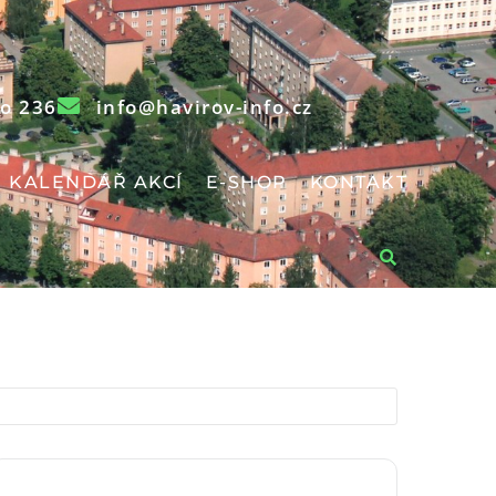
o 236
info@havirov-info.cz
KALENDÁŘ AKCÍ
E-SHOP
KONTAKT