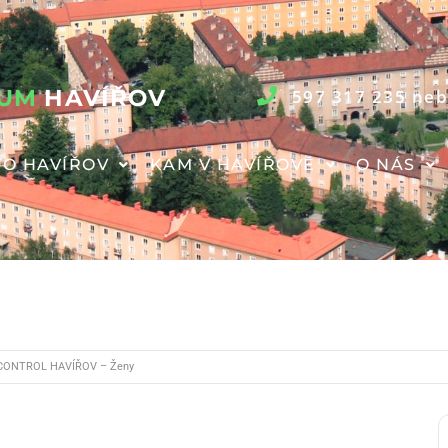
RUM
HAVÍŘOV
597 317 235 neb
O HAVÍŘOV
KAM V HAVÍŘOVĚ
O NÁS
CONTROL HAVÍŘOV – Ženy