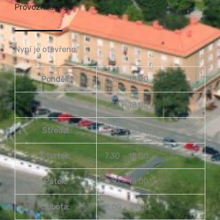
Provozní doba
Nyní je otevřeno.
Pondělí:
7.30 – 18.00
Úterý:
7.30 – 18.00
Středa:
7.30 – 18.00
Čtvrtek:
7.30 – 18.00
Pátek:
7.30 – 18.00
Sobota:
8.00 – 14.00