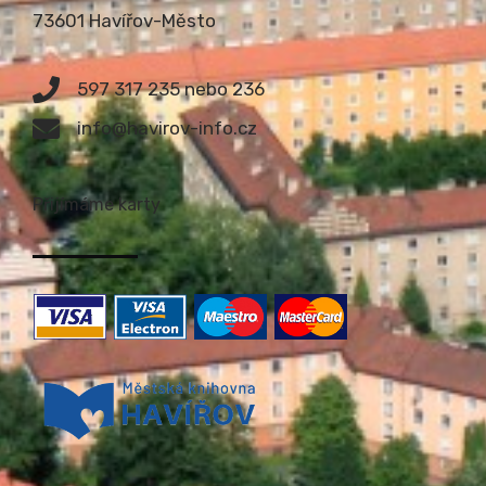
73601 Havířov-Město
597 317 235 nebo 236
info@havirov-info.cz
Přijímáme karty