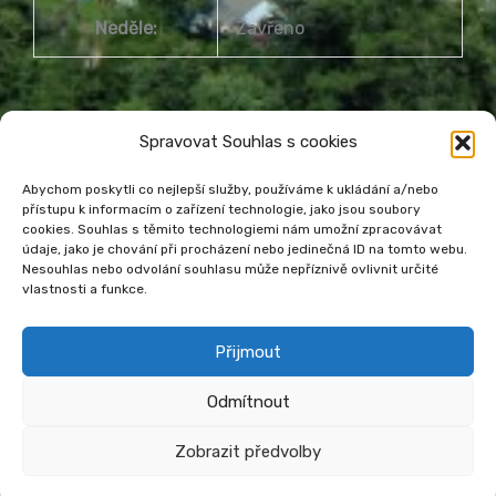
Neděle:
Zavřeno
Spravovat Souhlas s cookies
Abychom poskytli co nejlepší služby, používáme k ukládání a/nebo
přístupu k informacím o zařízení technologie, jako jsou soubory
Městská knihovna Havířov
cookies. Souhlas s těmito technologiemi nám umožní zpracovávat
údaje, jako je chování při procházení nebo jedinečná ID na tomto webu.
Prohlášení o přístupnosti webu
Nesouhlas nebo odvolání souhlasu může nepříznivě ovlivnit určité
Zásady cookies
Venkovní teplota
vlastnosti a funkce.
Přijmout
Odmítnout
Zobrazit předvolby