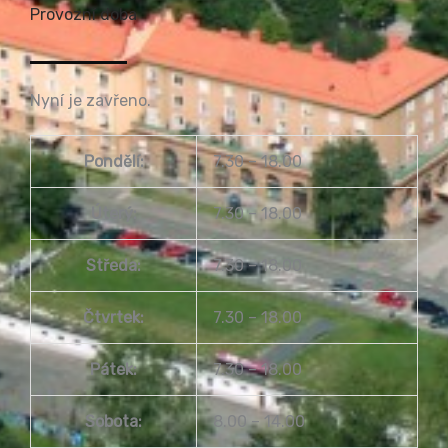
Provozní doba
Nyní je zavřeno.
Pondělí:
7.30 – 18.00
Úterý:
7.30 – 18.00
Středa:
7.30 – 18.00
Čtvrtek:
7.30 – 18.00
Pátek:
7.30 – 18.00
Sobota:
8.00 – 14.00