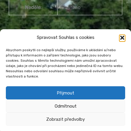
Neděle:
Zavřeno
Spravovat Souhlas s cookies
Abychom poskytli co nejlepší služby, používáme k ukládání a/nebo
přístupu k informacím o zařízení technologie, jako jsou soubory
Městská knihovna Havířov
cookies. Souhlas s těmito technologiemi nám umožní zpracovávat
údaje, jako je chování při procházení nebo jedinečná ID na tomto webu.
Prohlášení o přístupnosti webu
Nesouhlas nebo odvolání souhlasu může nepříznivě ovlivnit určité
Zásady cookies
Venkovní teplota
vlastnosti a funkce.
Přijmout
Odmítnout
Zobrazit předvolby