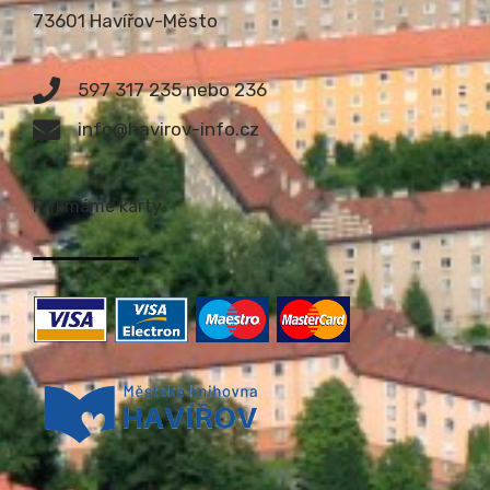
73601 Havířov-Město
597 317 235 nebo 236
info@havirov-info.cz
Přijímáme karty