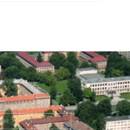
í doba
zavřeno.
dělí:
7.30 – 18.00