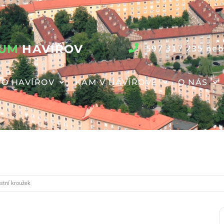
RUM
HAVÍŘOV
597 317 235 neb
O HAVÍŘOV
KAM V HAVÍŘOVĚ
O NÁS
stní kroužek