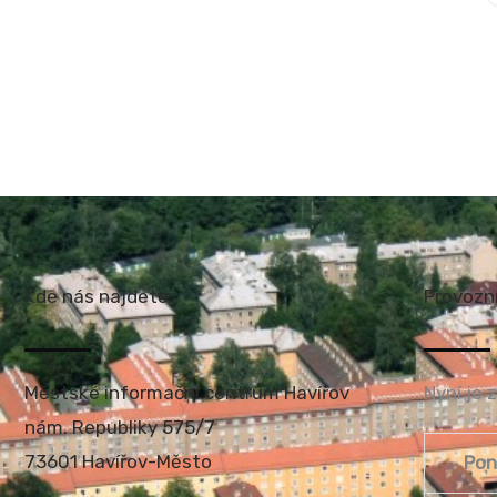
Kde nás najdete
Provozn
Městské informační centrum Havířov
Nyní je 
nám. Republiky 575/7
73601 Havířov-Město
Pon