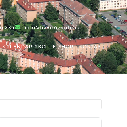
o 236
info@havirov-info.cz
KALENDÁŘ AKCÍ
E-SHOP
KONTAKT