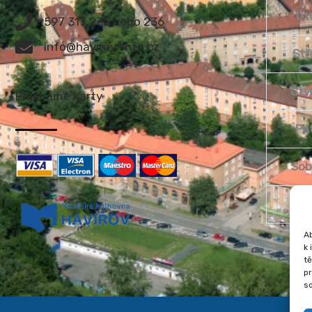
Út
597 317 235 nebo 236
info@havirov-info.cz
Stř
Čtv
Přijímáme karty
Pá
Sob
Ned
Ab
k 
tě
p
so