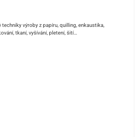
echniky výroby z papíru, quilling, enkaustika,
ání, tkaní, vyšívání, pletení, šití…