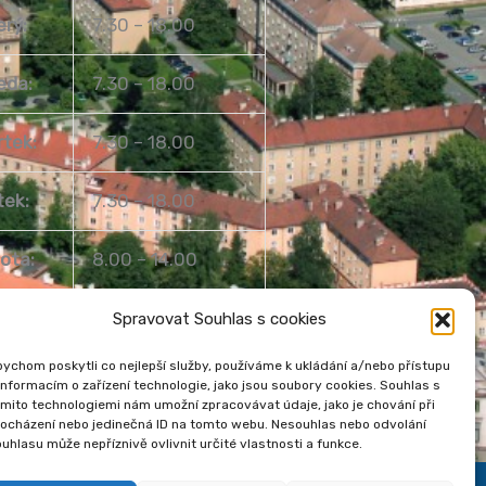
erý:
7.30 – 18.00
eda:
7.30 – 18.00
rtek:
7.30 – 18.00
tek:
7.30 – 18.00
ota:
8.00 – 14.00
ěle:
Zavřeno
Spravovat Souhlas s cookies
ychom poskytli co nejlepší služby, používáme k ukládání a/nebo přístupu
informacím o zařízení technologie, jako jsou soubory cookies. Souhlas s
mito technologiemi nám umožní zpracovávat údaje, jako je chování při
rocházení nebo jedinečná ID na tomto webu. Nesouhlas nebo odvolání
uhlasu může nepříznivě ovlivnit určité vlastnosti a funkce.