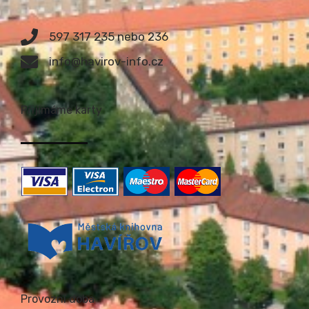
597 317 235 nebo 236
info@havirov-info.cz
Přijímáme karty
Provozní doba