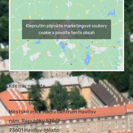
Klepnutím přijměte marketingové soubory
cookie a povolte tento obsah
Kde nás najdete
Městské informační centrum Havířov
nám. Republiky 575/7
73601 Havířov-Město