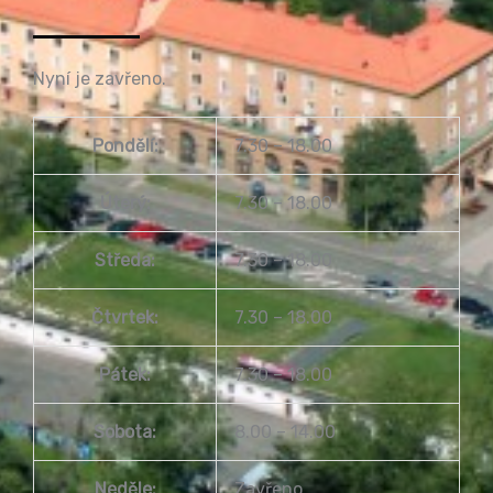
Nyní je zavřeno.
Pondělí:
7.30 – 18.00
Úterý:
7.30 – 18.00
Středa:
7.30 – 18.00
Čtvrtek:
7.30 – 18.00
Pátek:
7.30 – 18.00
Sobota:
8.00 – 14.00
Neděle:
Zavřeno