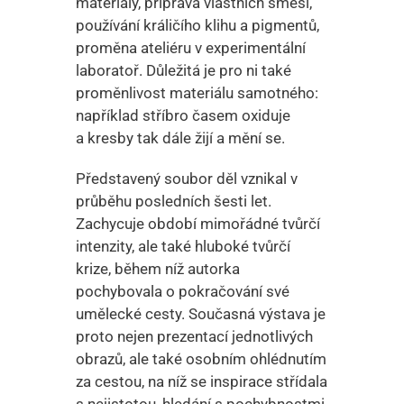
materiály, příprava vlastních směsí,
používání králičího klihu a pigmentů,
proměna ateliéru v experimentální
laboratoř. Důležitá je pro ni také
proměnlivost materiálu samotného:
například stříbro časem oxiduje
a kresby tak dále žijí a mění se.
Představený soubor děl vznikal v
průběhu posledních šesti let.
Zachycuje období mimořádné tvůrčí
intenzity, ale také hluboké tvůrčí
krize, během níž autorka
pochybovala o pokračování své
umělecké cesty. Současná výstava je
proto nejen prezentací jednotlivých
obrazů, ale také osobním ohlédnutím
za cestou, na níž se inspirace střídala
s nejistotou, hledání s pochybnostmi