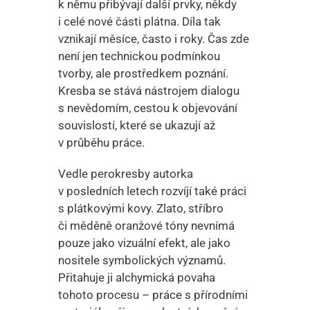
k němu přibývají další prvky, někdy
i celé nové části plátna. Díla tak
vznikají měsíce, často i roky. Čas zde
není jen technickou podmínkou
tvorby, ale prostředkem poznání.
Kresba se stává nástrojem dialogu
s nevědomím, cestou k objevování
souvislostí, které se ukazují až
v průběhu práce.
Vedle perokresby autorka
v posledních letech rozvíjí také práci
s plátkovými kovy. Zlato, stříbro
či měděně oranžové tóny nevnímá
pouze jako vizuální efekt, ale jako
nositele symbolických významů.
Přitahuje ji alchymická povaha
tohoto procesu – práce s přírodními