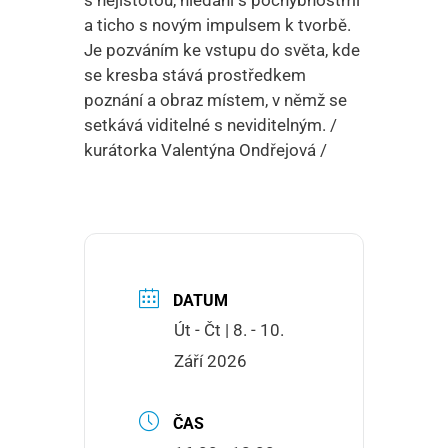
a ticho s novým impulsem k tvorbě.
Je pozváním ke vstupu do světa, kde
se kresba stává prostředkem
poznání a obraz místem, v němž se
setkává viditelné s neviditelným. /
kurátorka Valentýna Ondřejová /
DATUM
Út - Čt | 8. - 10.
Září 2026
ČAS