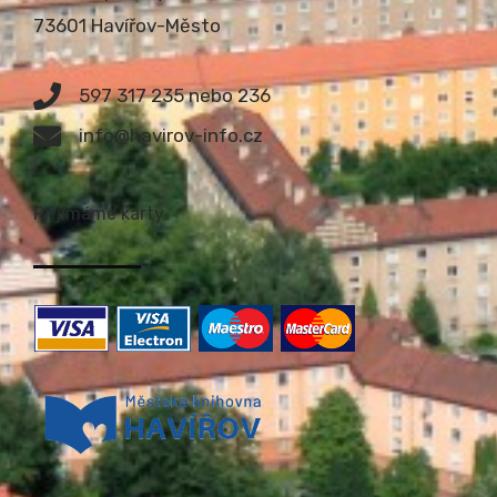
73601 Havířov-Město
597 317 235 nebo 236
info@havirov-info.cz
Přijímáme karty