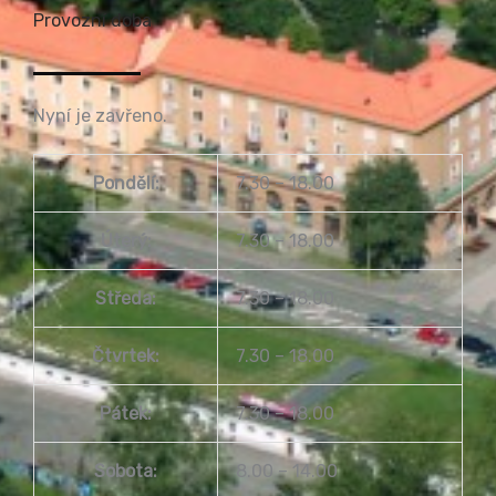
Provozní doba
Nyní je zavřeno.
Pondělí:
7.30 – 18.00
Úterý:
7.30 – 18.00
Středa:
7.30 – 18.00
Čtvrtek:
7.30 – 18.00
Pátek:
7.30 – 18.00
Sobota:
8.00 – 14.00