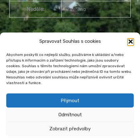
Neděle:
Zavřeno
Spravovat Souhlas s cookies
Abychom poskytli co nejlepší služby, používáme k ukládání a/nebo
přístupu k informacím o zařízení technologie, jako jsou soubory
Městská knihovna Havířov
cookies. Souhlas s těmito technologiemi nám umožní zpracovávat
údaje, jako je chování při procházení nebo jedinečná ID na tomto webu.
Prohlášení o přístupnosti webu
Nesouhlas nebo odvolání souhlasu může nepříznivě ovlivnit určité
Zásady cookies
Venkovní teplota
vlastnosti a funkce.
Přijmout
Odmítnout
Zobrazit předvolby