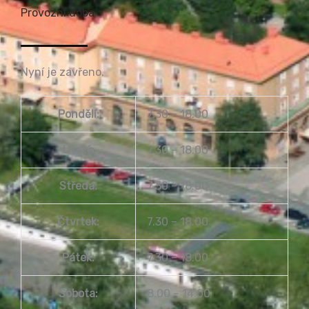
Provozní doba
Nyní je zavřeno.
Pondělí:
7.30 – 18.00
Úterý:
7.30 – 18.00
Středa:
7.30 – 18.00
Čtvrtek:
7.30 – 18.00
Pátek:
7.30 – 18.00
Sobota:
8.00 – 14.00