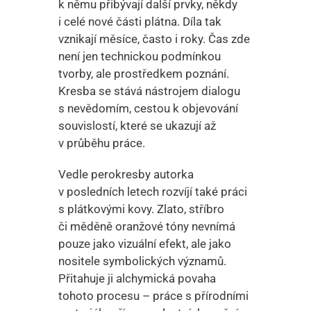
k němu přibývají další prvky, někdy
i celé nové části plátna. Díla tak
vznikají měsíce, často i roky. Čas zde
není jen technickou podmínkou
tvorby, ale prostředkem poznání.
Kresba se stává nástrojem dialogu
s nevědomím, cestou k objevování
souvislostí, které se ukazují až
v průběhu práce.
Vedle perokresby autorka
v posledních letech rozvíjí také práci
s plátkovými kovy. Zlato, stříbro
či měděně oranžové tóny nevnímá
pouze jako vizuální efekt, ale jako
nositele symbolických významů.
Přitahuje ji alchymická povaha
tohoto procesu – práce s přírodními