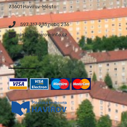
73601 Havířov-Město
597 317 235 nebo 236
info@havirov-info.cz
Přijímáme karty