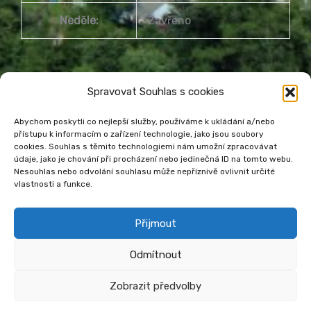
Neděle:
Zavřeno
Spravovat Souhlas s cookies
Abychom poskytli co nejlepší služby, používáme k ukládání a/nebo
přístupu k informacím o zařízení technologie, jako jsou soubory
Městská knihovna Havířov
cookies. Souhlas s těmito technologiemi nám umožní zpracovávat
údaje, jako je chování při procházení nebo jedinečná ID na tomto webu.
Prohlášení o přístupnosti webu
Nesouhlas nebo odvolání souhlasu může nepříznivě ovlivnit určité
Zásady cookies
Venkovní teplota
vlastnosti a funkce.
Přijmout
Odmítnout
Zobrazit předvolby