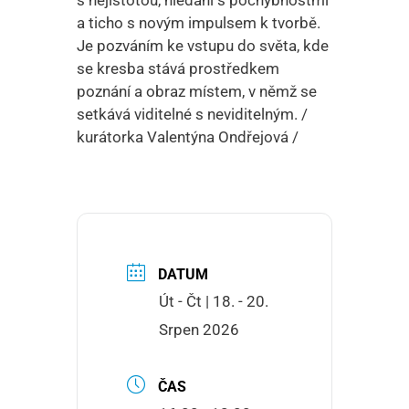
a ticho s novým impulsem k tvorbě.
Je pozváním ke vstupu do světa, kde
se kresba stává prostředkem
poznání a obraz místem, v němž se
setkává viditelné s neviditelným. /
kurátorka Valentýna Ondřejová /
DATUM
Út - Čt | 18. - 20.
Srpen 2026
ČAS