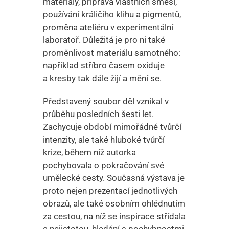
materiály, příprava vlastních směsí,
používání králičího klihu a pigmentů,
proměna ateliéru v experimentální
laboratoř. Důležitá je pro ni také
proměnlivost materiálu samotného:
například stříbro časem oxiduje
a kresby tak dále žijí a mění se.
Představený soubor děl vznikal v
průběhu posledních šesti let.
Zachycuje období mimořádné tvůrčí
intenzity, ale také hluboké tvůrčí
krize, během níž autorka
pochybovala o pokračování své
umělecké cesty. Současná výstava je
proto nejen prezentací jednotlivých
obrazů, ale také osobním ohlédnutím
za cestou, na níž se inspirace střídala
s nejistotou, hledání s pochybnostmi