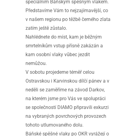
speciálním Báňským spěšným vlakem.
Představíme Vám to nejzajímavější, co
v našem regionu po těžbě černého zlata
zatím ještě zůstalo.
Nahlédnete do míst, kam je běžným
smrtelníkům vstup přísně zakázán a
kam osobní vlaky vůbec jezdit
nemůžou.
V sobotu projedeme téměř celou
Ostravskou i Karvinskou dílčí pánev a v
neděli se zaměříme na závod Darkov,
na kterém jsme pro Vás ve spolupráci
se společností DIAMO připravili exkurzi
na vybraných povrchových provozech
tohoto utlumovaného dolu.
Báňské spěšné vlaky po OKR vyrážejí o