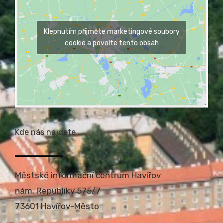
Klepnutím přijměte marketingové soubory
cookie a povolte tento obsah
Kde nás najdete
Městské informační centrum Havířov
nám. Republiky 575/7
73601 Havířov-Město