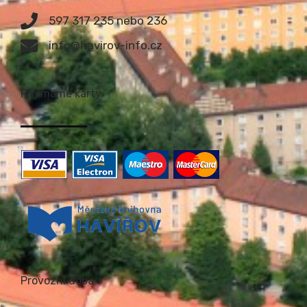
597 317 235 nebo 236
info@havirov-info.cz
Přijímáme karty
Provozní doba