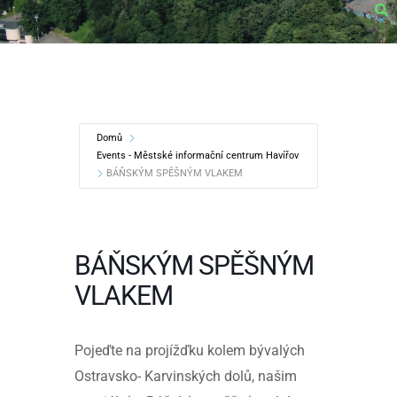
Domů
Events - Městské informační centrum Havířov
BÁŇSKÝM SPĚŠNÝM VLAKEM
BÁŇSKÝM SPĚŠNÝM
VLAKEM
Pojeďte na projížďku kolem bývalých
Ostravsko- Karvinských dolů, našim