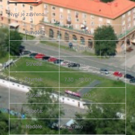
Nyní je zavřeno.
Pondělí:
7.30 – 18.00
Úterý:
7.30 – 18.00
Středa:
7.30 – 18.00
Čtvrtek:
7.30 – 18.00
Pátek:
7.30 – 18.00
Sobota:
8.00 – 14.00
Neděle:
Zavřeno