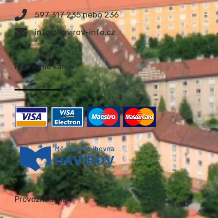
597 317 235 nebo 236
info@havirov-info.cz
Přijímáme karty
Provozní doba