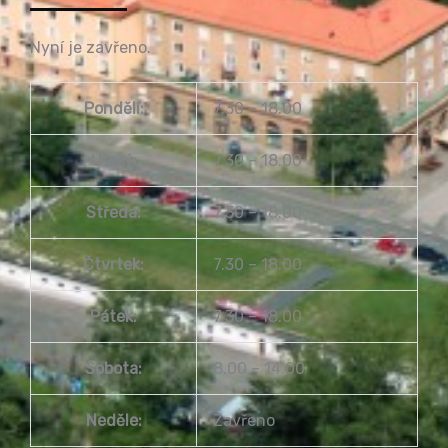
Nyní je zavřeno.
Pondělí:
7.30 – 18.00
Úterý:
7.30 – 18.00
Středa:
7.30 – 18.00
Čtvrtek:
7.30 – 18.00
Pátek:
7.30 – 18.00
Sobota:
8.00 – 14.00
Neděle:
Zavřeno