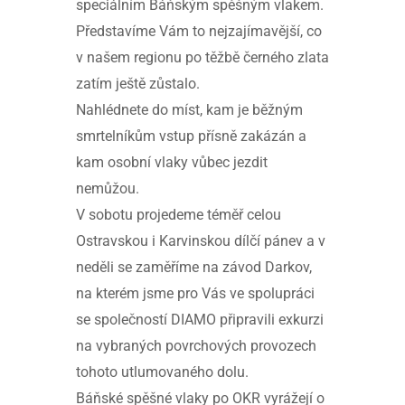
speciálním Báňským spěšným vlakem.
Představíme Vám to nejzajímavější, co
v našem regionu po těžbě černého zlata
zatím ještě zůstalo.
Nahlédnete do míst, kam je běžným
smrtelníkům vstup přísně zakázán a
kam osobní vlaky vůbec jezdit
nemůžou.
V sobotu projedeme téměř celou
Ostravskou i Karvinskou dílčí pánev a v
neděli se zaměříme na závod Darkov,
na kterém jsme pro Vás ve spolupráci
se společností DIAMO připravili exkurzi
na vybraných povrchových provozech
tohoto utlumovaného dolu.
Báňské spěšné vlaky po OKR vyrážejí o