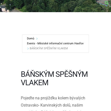
Domů
Events - Městské informační centrum Havířov
BÁŇSKÝM SPĚŠNÝM VLAKEM
BÁŇSKÝM SPĚŠNÝM
VLAKEM
Pojeďte na projížďku kolem bývalých
Ostravsko- Karvinských dolů, našim