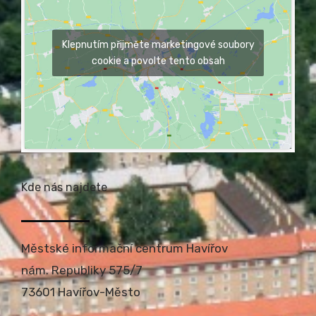
Klepnutím přijměte marketingové soubory
cookie a povolte tento obsah
Kde nás najdete
Městské informační centrum Havířov
nám. Republiky 575/7
73601 Havířov-Město