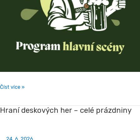
Číst více »
Hraní deskových her – celé prázdniny
Hraní
deskových
her
–
24. 6. 2026