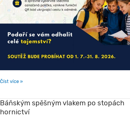
Číst více »
Báňským spěšným vlakem po stopách
Báňským
hornictví
spěšným
vlakem
po