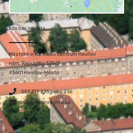
Kde nás najdete
Městské informační centrum Havířov
nám. Republiky 575/7
73601 Havířov-Město
597 317 235 nebo 236
info@havirov-info.cz
Přijímáme karty