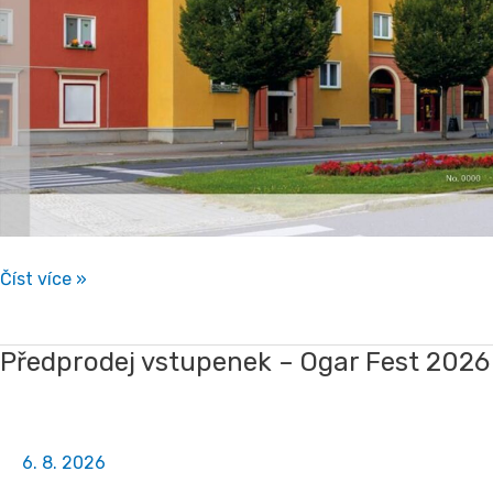
Číst více »
Předprodej vstupenek – Ogar Fest 2026
Předprodej
vstupenek
–
Ogar
6. 8. 2026
Fest