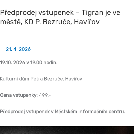
Předprodej vstupenek – Tigran je ve
Předprodej
městě, KD P. Bezruče, Havířov
vstupenek
–
Tigran
je
21. 4. 2026
ve
19.10. 2026 v 19.00 hodin.
městě,
KD
Kulturní dům Petra Bezruče, Havířov
P.
Bezruče,
Cena vstupenky:
499,-
Havířov
Předprodej vstupenek v Městském informačním centru.