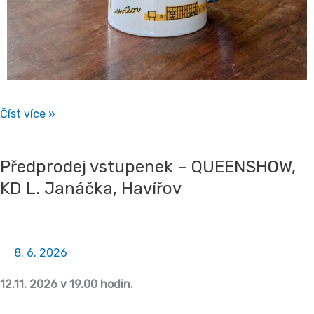
Číst více »
Předprodej vstupenek – QUEENSHOW,
Předprodej
KD L. Janáčka, Havířov
vstupenek
–
QUEENSHOW,
KD
8. 6. 2026
L.
12.11. 2026 v 19.00 hodin.
Janáčka,
Havířov