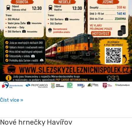
Číst více »
Nové hrnečky Havířov
Nové
hrnečky