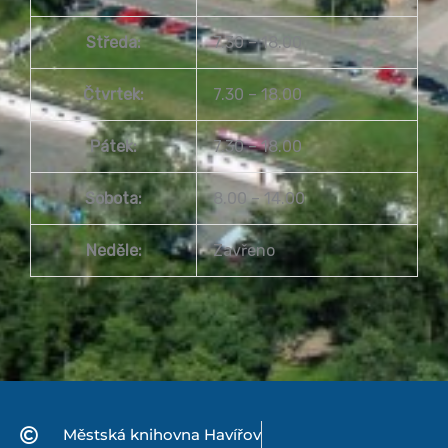
Středa:
7.30 – 18.00
Čtvrtek:
7.30 – 18.00
Pátek:
7.30 – 18.00
Sobota:
8.00 – 14.00
Neděle:
Zavřeno
Městská knihovna Havířov