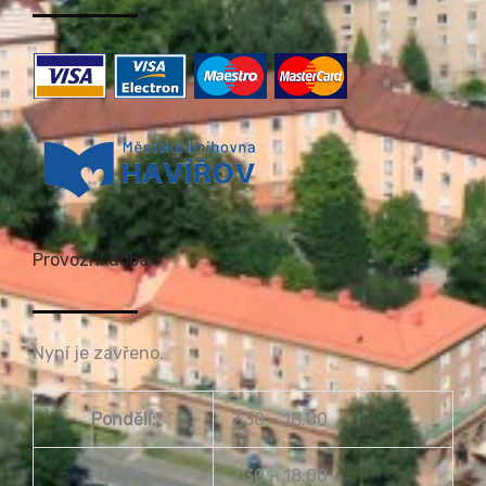
Provozní doba
Nyní je zavřeno.
Pondělí:
7.30 – 18.00
Úterý:
7.30 – 18.00