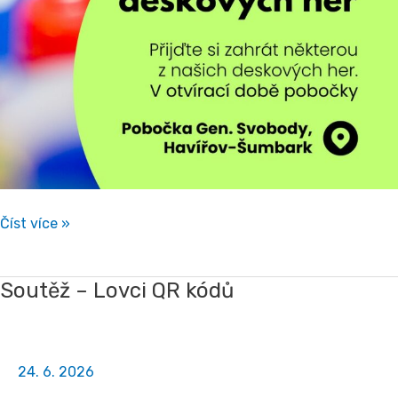
Číst více »
Soutěž – Lovci QR kódů
Soutěž
–
Lovci
QR
24. 6. 2026
kódů