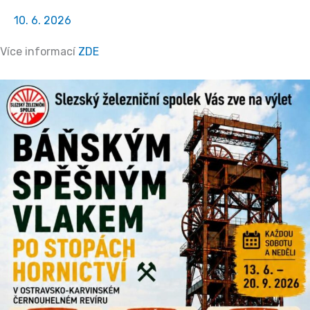
stopách
10. 6. 2026
hornictví
Více informací
ZDE