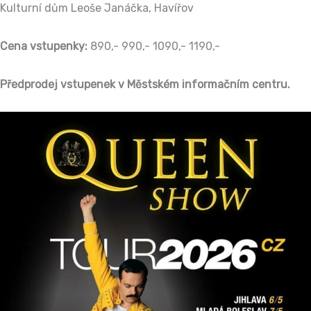
Kulturní dům Leoše Janáčka, Havířov
Cena vstupenky:
890,- 990,- 1090,- 1190,-
Předprodej vstupenek v Městském informačním centru.