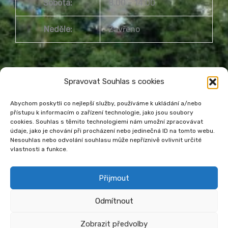
Sobota:
8.00 – 14.00
Neděle:
Zavřeno
Spravovat Souhlas s cookies
Abychom poskytli co nejlepší služby, používáme k ukládání a/nebo
přístupu k informacím o zařízení technologie, jako jsou soubory
cookies. Souhlas s těmito technologiemi nám umožní zpracovávat
Městská knihovna Havířov
údaje, jako je chování při procházení nebo jedinečná ID na tomto webu.
Prohlášení o přístupnosti webu
Nesouhlas nebo odvolání souhlasu může nepříznivě ovlivnit určité
vlastnosti a funkce.
Zásady cookies
Venkovní teplota
Přijmout
Odmítnout
Zobrazit předvolby