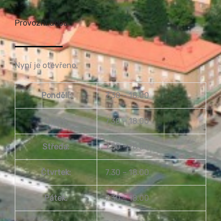
Provozní doba
Nyní je otevřeno.
Pondělí:
7.30 – 18.00
Úterý:
7.30 – 18.00
Středa:
7.30 – 18.00
Čtvrtek:
7.30 – 18.00
Pátek:
7.30 – 18.00