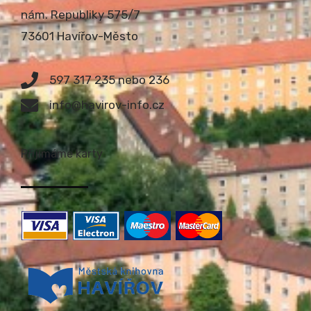
nám. Republiky 575/7
73601 Havířov-Město
597 317 235 nebo 236
info@havirov-info.cz
Přijímáme karty