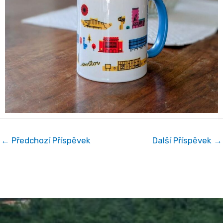
←
Předchozí Příspěvek
Další Příspěvek
→