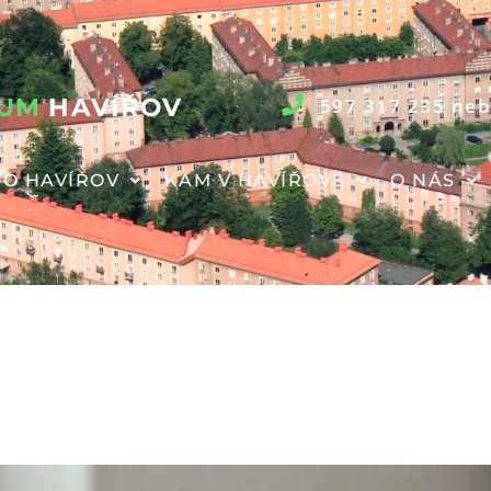
RUM
HAVÍŘOV
597 317 235 neb
O HAVÍŘOV
KAM V HAVÍŘOVĚ
O NÁS