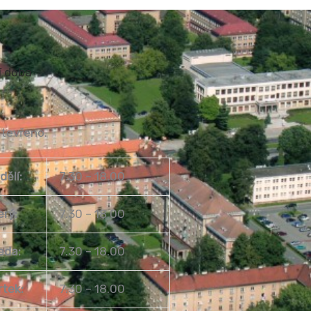
í doba
otevřeno.
dělí:
7.30 – 18.00
erý:
7.30 – 18.00
eda:
7.30 – 18.00
rtek:
7.30 – 18.00