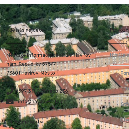
Kde nás najdete
Provozn
Městské informační centrum Havířov
Nyní je 
nám. Republiky 575/7
73601 Havířov-Město
Pon
Út
597 317 235 nebo 236
info@havirov-info.cz
Stř
Čtv
Přijímáme karty