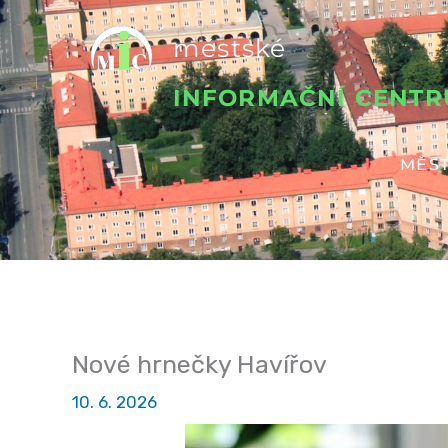
Přeskočit
městské
na
obsah
INFORMAČNÍ CENT
MĚST
Nové hrnečky Havířov
10. 6. 2026