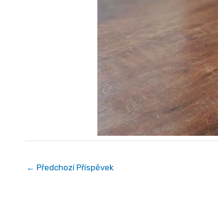
←
Předchozí Příspěvek